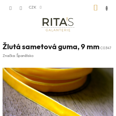
Přejít
NÁKUP
CZK
na
obsah
KOŠÍK
Žlutá sametová guma, 9 mm
C0347
Značka:
Španělsko