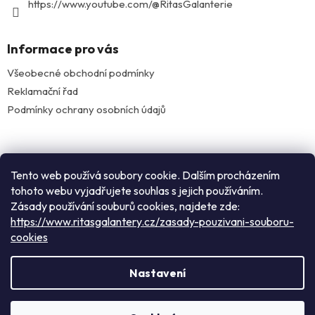
https://www.youtube.com/@RitasGalanterie
Informace pro vás
Všeobecné obchodní podmínky
Reklamační řad
Podmínky ochrany osobních údajů
Facebook
Tento web používá soubory cookie. Dalším procházením
tohoto webu vyjadřujete souhlas s jejich používáním.
Zásady používání souburů cookies, najdete zde:
Instagram
https://www.ritasgalantery.cz/zasady-pouzivani-souboru-
cookies
Vytvořil Shoptet
Nastavení
Rádi Vás přivítáme v našem pražském obchodě: nacházíme se
Copyright 2026
Rita's galanterie
. Všechna práva
mezi zastávkami metra Flora a náměstí Jiřího z Poděbrad v