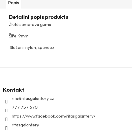
Popis
Detailní popis produktu
Žlutá sametová guma
Šíře: 9mm
Složení: nylon, spandex
Z
á
p
Kontakt
a
t
rita
@
ritasgalantery.cz
í
777 757 670
https://www.facebook.com/ritasgalantery/
ritasgalantery