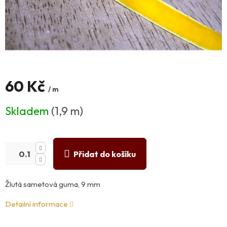
60 Kč
/ m
Měrná
Skladem
(1,9 m)
cena:
Přidat do košíku
Žlutá sametová guma, 9 mm
Detailní informace