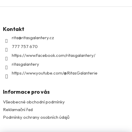
Z
á
p
Kontakt
a
t
rita
@
ritasgalantery.cz
í
777 757 670
https://www.facebook.com/ritasgalantery/
ritasgalantery
https://www.youtube.com/@RitasGalanterie
Informace pro vás
Všeobecné obchodní podmínky
Reklamační řad
Podmínky ochrany osobních údajů