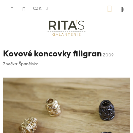
Přejít
NÁKUP
CZK
na
obsah
KOŠÍK
Kovové koncovky filigran
Z009
Značka:
Španělsko