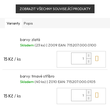
ZOBRAZIT VŠECHNY SOUVISEJÍCÍ PRODUKTY
Varianty
Popis
barvy: zlatá
Skladem
(23 ks)
| Z009
EAN:
715207.000.0100
Do 
15 Kč
/ ks
barvy: tmavé stříbro
Skladem
(40 ks)
| Z010
EAN:
715207.000.0105
Do 
15 Kč
/ ks