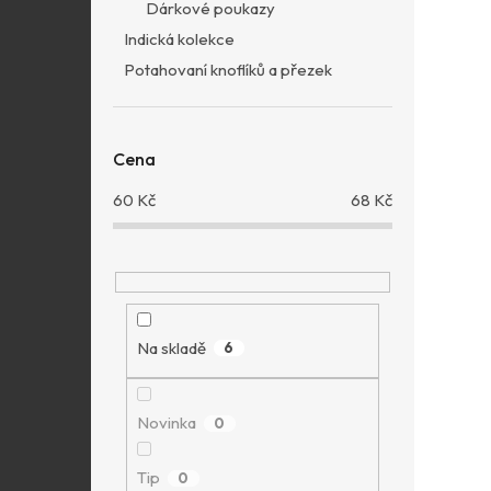
Dárkové poukazy
Indická kolekce
Potahovaní knoflíků a přezek
Cena
60
Kč
68
Kč
Na skladě
6
Novinka
0
Tip
0