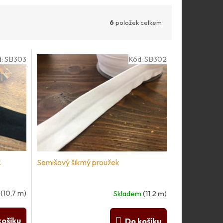
6
položek celkem
d:
SB303
Kód:
SB302
k
Semišový šikmý proužek
m
(10,7 m)
Skladem
(11,2 m)
košíku
Do košíku