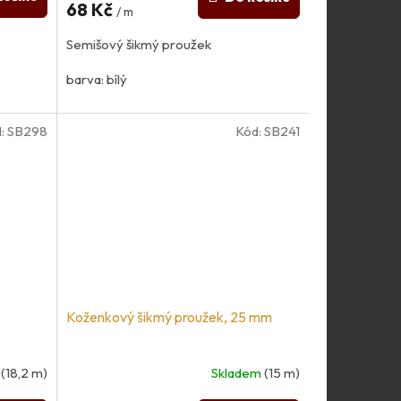
68 Kč
/ m
Semišový šikmý proužek
barva: bílý
umělý semiš
:
SB298
Kód:
SB241
100% PES
Koženkový šikmý proužek, 25 mm
m
(18,2 m)
Skladem
(15 m)