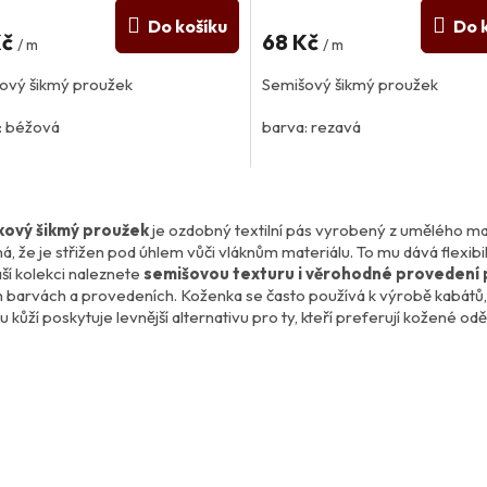
Do košíku
Do 
Kč
68 Kč
/ m
/ m
ový šikmý proužek
Semišový šikmý proužek
: béžová
barva: rezavá
 semiš
umělý semiš
O
 PES
100% PES
v
ový šikmý proužek
je ozdobný textilní pás vyrobený z umělého ma
l
, že je střižen pod úhlem vůči vláknům materiálu. To mu dává flexibi
á
naší kolekci naleznete
semišovou texturu i věrohodné provedení p
d
 barvách a provedeních. Koženka se často používá k výrobě kabátů, ka
a
u kůží poskytuje levnější alternativu pro ty, kteří preferují kožené odě
c
í
p
r
v
k
y
v
ý