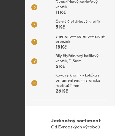
Dvoudírkový perleťový
knoflík
11 Kč
Černý čtyřdírkový knoflík
5 Kč
Smetanový saténový šikmý
proužek
18 Kč
Bílý čtyřdírkový košilový
knoflík, 11,5mm
5 Kč
Kovový knoflík - kulička s
ornamentem, (historická
replika) 11mm
26 Kč
Jedinečný sortiment
Od Evropských výrobců