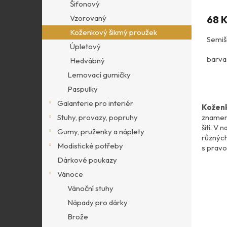
Šifonový
68 
Vzorovaný
Koženkový šikmý proužek
Semiš
Úpletový
barva
Hedvábný
Lemovací gumičky
umělý
Paspulky
100%
Galanterie pro interiér
Koženk
znamená
Stuhy, provazy, popruhy
šití. V 
Gumy, pruženky a náplety
různých
Modistické potřeby
s pravo
Dárkové poukazy
Vánoce
Vánoční stuhy
Nápady pro dárky
Brože