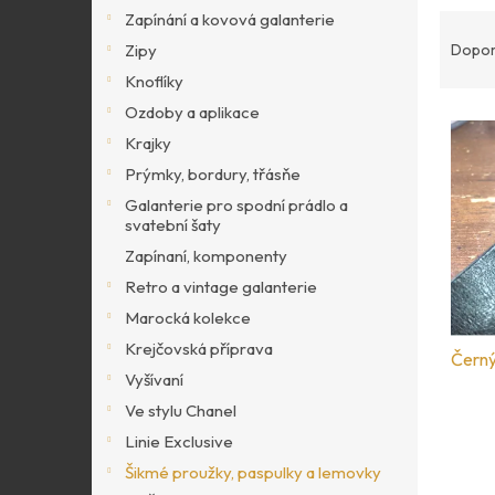
p
Ř
Zapínání a kovová galanterie
a
a
Zipy
Dopor
n
z
Knoflíky
e
e
l
Ozdoby a aplikace
V
n
Krajky
ý
í
p
Prýmky, bordury, třásňe
p
i
r
Galanterie pro spodní prádlo a
s
svatební šaty
o
p
Zapínaní, komponenty
d
r
u
Retro a vintage galanterie
o
k
Marocká kolekce
d
t
Krejčovská příprava
u
Černý
ů
Vyšívaní
k
t
Ve stylu Chanel
ů
Linie Exclusive
Šikmé proužky, paspulky a lemovky