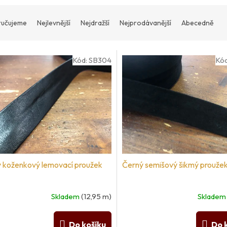
učujeme
Nejlevnější
Nejdražší
Nejprodávanější
Abecedně
Kód:
SB304
Kó
 koženkový lemovací proužek
Černý semišový šikmý prouže
Skladem
(12,95 m)
Sklade
Do košíku
Do 