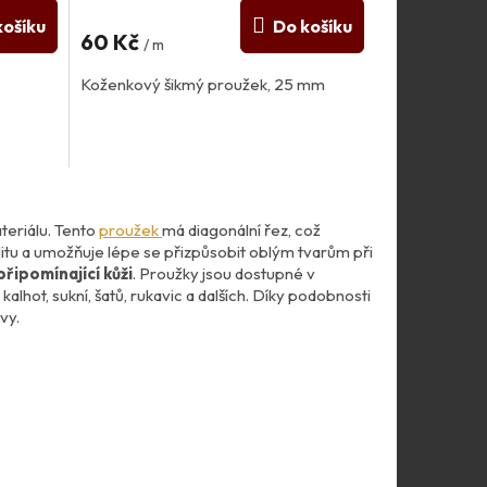
košíku
Do košíku
60 Kč
/ m
Koženkový šikmý proužek, 25 mm
teriálu. Tento
proužek
má diagonální řez, což
litu a umožňuje lépe se přizpůsobit oblým tvarům při
řipomínající kůži
. Proužky jsou dostupné v
lhot, sukní, šatů, rukavic a dalších. Díky podobnosti
vy.