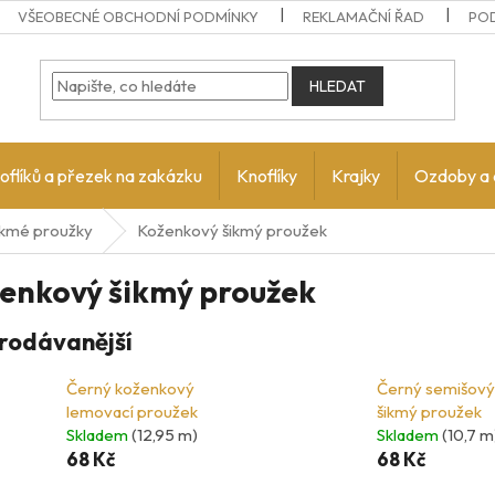
VŠEOBECNÉ OBCHODNÍ PODMÍNKY
REKLAMAČNÍ ŘAD
PO
HLEDAT
oflíků a přezek na zakázku
Knoflíky
Krajky
Ozdoby a 
ikmé proužky
Koženkový šikmý proužek
enkový šikmý proužek
rodávanější
Černý koženkový
Černý semišový
lemovací proužek
šikmý proužek
Skladem
(12,95 m)
Skladem
(10,7 m
68 Kč
68 Kč