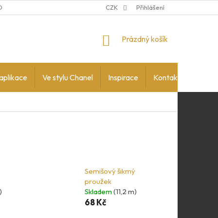
DMÍNKY OCHRANY OSOBNÍCH ÚDAJŮ
CZK
Přihlášení
NÁKUPNÍ
Prázdný košík
KOŠÍK
aplikace
Ve stylu Chanel
Inspirace
Kontakty
Semišový šikmý
proužek
)
Skladem
(11,2 m)
68 Kč