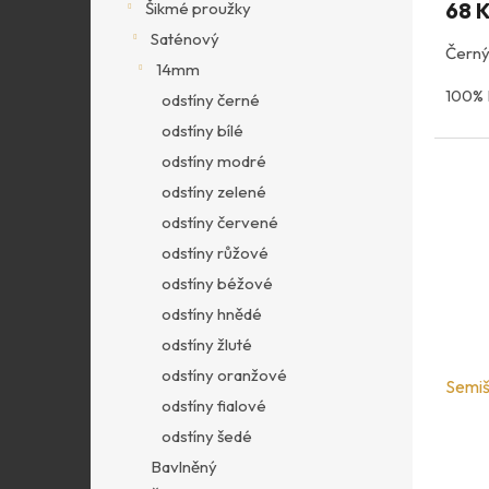
68 
Šikmé proužky
Saténový
Černý
14mm
100%
odstíny černé
odstíny bílé
odstíny modré
odstíny zelené
odstíny červené
odstíny růžové
odstíny béžové
odstíny hnědé
odstíny žluté
odstíny oranžové
Semiš
odstíny fialové
odstíny šedé
Bavlněný