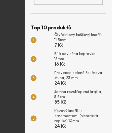
Top 10 produktů
Čtyřdírkový košilový knoflík,
11,5mm
7 Kč
Bílá bavlněná keprovka,
15mm
16 Kč
Provence zelená žakárová
stuha, 23 mm
24 Kč
Jemná rozstřepená krajka,
5,5cm
85 Kč
Kovový knoflík s
ornamentem, (historická
replika) 10mm
24 Kč