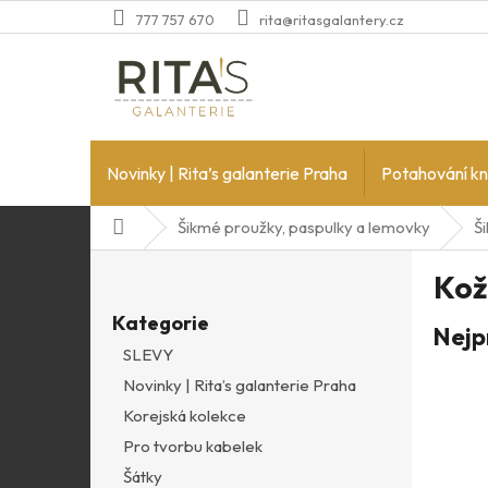
Přejít
777 757 670
rita@ritasgalantery.cz
na
obsah
Novinky | Rita’s galanterie Praha
Potahování kn
Domů
Šikmé proužky, paspulky a lemovky
Š
P
Kož
o
Přeskočit
s
Kategorie
kategorie
Nejp
t
SLEVY
r
Novinky | Rita’s galanterie Praha
a
n
Korejská kolekce
n
Pro tvorbu kabelek
í
Šátky