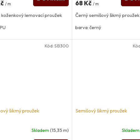
Kč
68 Kč
/ m
/ m
 koženkový lemovací proužek
Černý semišový šikmý proužek
 PU
barva: černý
umělý semiš
Kód:
SB300
Kód
100% PES
ový šikmý proužek
Semišový šikmý proužek
Skladem
(15,35 m)
Sklade