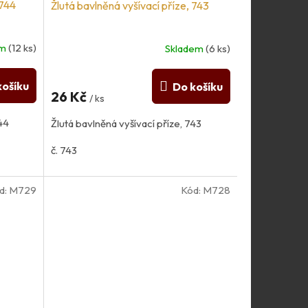
 744
Žlutá bavlněná vyšívací příze, 743
em
(12 ks)
Skladem
(6 ks)
košíku
Do košíku
26 Kč
/ ks
744
Žlutá bavlněná vyšívací příze, 743
č. 743
d:
M729
Kód:
M728