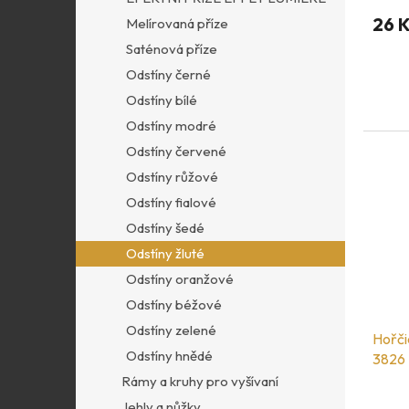
26 
Melírovaná příze
Saténová příze
Odstíny černé
Odstíny bílé
Odstíny modré
Odstíny červené
Odstíny růžové
Odstíny fialové
Odstíny šedé
Odstíny žluté
Odstíny oranžové
Odstíny béžové
Odstíny zelené
Hořči
Odstíny hnědé
3826
Rámy a kruhy pro vyšívaní
Jehly a nůžky