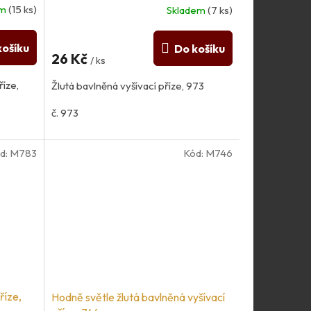
em
(15 ks)
Skladem
(7 ks)
košíku
Do košíku
26 Kč
/ ks
íze,
Žlutá bavlněná vyšívací příze, 973
č. 973
d:
M783
Kód:
M746
říze,
Hodně světle žlutá bavlněná vyšívací