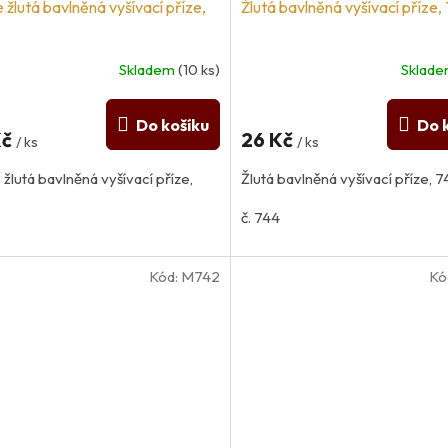
 žlutá bavlněná vyšívací příze,
Žlutá bavlněná vyšívací příze,
Skladem
(10 ks)
Sklad
Do košíku
Do 
Kč
26 Kč
/ ks
/ ks
 žlutá bavlněná vyšívací příze,
Žlutá bavlněná vyšívací příze, 
č. 744
Kód:
M742
Kó