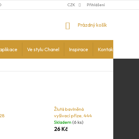
DMÍNKY OCHRANY OSOBNÍCH ÚDAJŮ
CZK
Přihlášení
NÁKUPNÍ
Prázdný košík
KOŠÍK
aplikace
Ve stylu Chanel
Inspirace
Kontakty
Žlutá bavlněná
728
vyšívací příze, 444
Skladem
(6 ks)
26 Kč