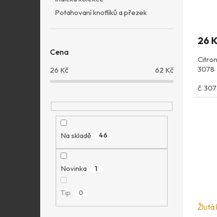
Potahovaní knoflíků a přezek
26 
Cena
Citron
3078
26
Kč
62
Kč
č. 30
Na skladě
46
Novinka
1
Tip
0
Žlutá