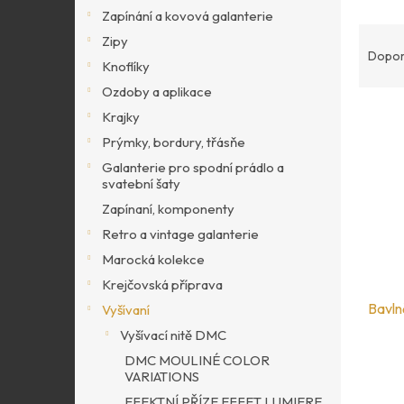
p
Zapínání a kovová galanterie
a
Ř
Zipy
n
a
Dopor
Knoflíky
e
z
l
Ozdoby a aplikace
e
V
Krajky
n
ý
í
Prýmky, bordury, třásňe
p
p
Galanterie pro spodní prádlo a
i
r
svatební šaty
s
o
Zapínaní, komponenty
p
d
Retro a vintage galanterie
r
u
Marocká kolekce
o
k
d
Krejčovská příprava
t
u
Bavln
Vyšívaní
ů
k
Vyšívací nitě DMC
t
DMC MOULINÉ COLOR
ů
VARIATIONS
EFEKTNÍ PŘÍZE EFFET LUMIERE