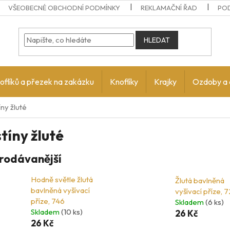
VŠEOBECNÉ OBCHODNÍ PODMÍNKY
REKLAMAČNÍ ŘAD
PO
HLEDAT
oflíků a přezek na zakázku
Knoflíky
Krajky
Ozdoby a 
ny žluté
tíny žluté
rodávanější
Hodně světle žlutá
Žlutá bavlněná
bavlněná vyšívací
vyšívací příze, 
příze, 746
Skladem
(6 ks)
Skladem
(10 ks)
26 Kč
26 Kč