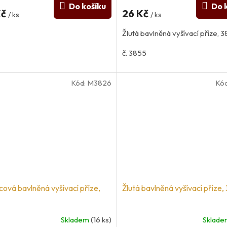
Do košíku
Do 
Kč
26 Kč
/ ks
/ ks
Žlutá bavlněná vyšívací příze, 
č. 3855
Kód:
M3826
Kó
cová bavlněná vyšívací příze,
Žlutá bavlněná vyšívací příze,
Skladem
(16 ks)
Sklad