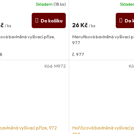
Skladem
(18 ks)
Sklad
Do košíku
Do 
Kč
26 Kč
/ ks
/ ks
ová bavlněná vyšívací příze,
Meruňková bavlněná vyšívací př
977
78
č. 977
Kód:
M972
Kó
 bavlněná vyšívací příze, 972
Hořčicová bavlněná vyšívací p