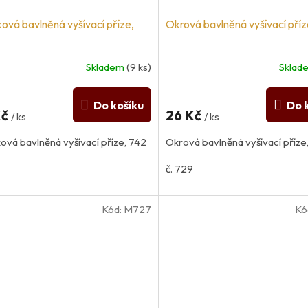
ková bavlněná vyšívací příze,
Okrová bavlněná vyšívací příz
Skladem
(9 ks)
Skla
Do košíku
Do 
Kč
26 Kč
/ ks
/ ks
ová bavlněná vyšívací příze, 742
Okrová bavlněná vyšívací příze
č. 729
Kód:
M727
Kó