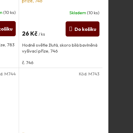
příze, 746
em
(10 ks)
Skladem
(10 ks)
košíku
Do košíku
26 Kč
/ ks
íze, 783
Hodně světle žlutá, skoro bílá bavlněná
vyšívací příze, 746
č. 746
d:
M744
Kód:
M743