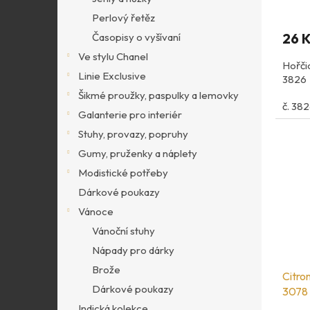
Perlový řetěz
26 
Časopisy o vyšívaní
Ve stylu Chanel
Hořči
Linie Exclusive
3826
Šikmé proužky, paspulky a lemovky
č. 38
Galanterie pro interiér
Stuhy, provazy, popruhy
Gumy, pruženky a náplety
Modistické potřeby
Dárkové poukazy
Vánoce
Vánoční stuhy
Nápady pro dárky
Brože
Citro
Dárkové poukazy
3078
Indická kolekce