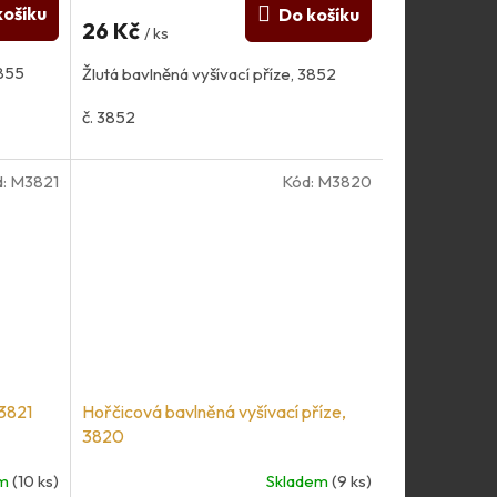
košíku
Do košíku
26 Kč
/ ks
3855
Žlutá bavlněná vyšívací příze, 3852
č. 3852
d:
M3821
Kód:
M3820
 3821
Hořčicová bavlněná vyšívací příze,
3820
em
(10 ks)
Skladem
(9 ks)