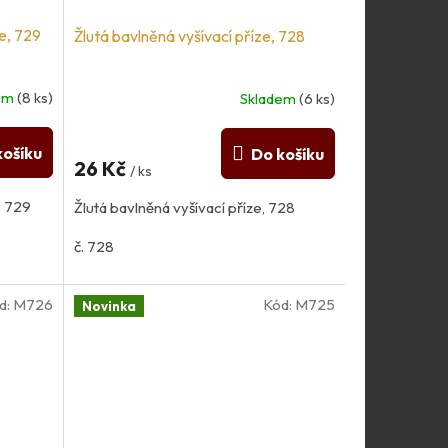
e, 729
Žlutá bavlněná vyšívací příze, 728
dem
(8 ks)
Skladem
(6 ks)
košíku
Do košíku
26 Kč
/ ks
, 729
Žlutá bavlněná vyšívací příze, 728
č. 728
d:
M726
Kód:
M725
Novinka