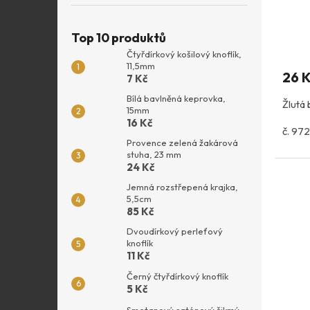
Top 10 produktů
Čtyřdírkový košilový knoflík,
11,5mm
26 
7 Kč
Bílá bavlněná keprovka,
Žlutá 
15mm
16 Kč
č. 972
Provence zelená žakárová
stuha, 23 mm
24 Kč
Jemná rozstřepená krajka,
5,5cm
85 Kč
Dvoudírkový perleťový
knoflík
11 Kč
Černý čtyřdírkový knoflík
5 Kč
Smetanový saténový šikmý