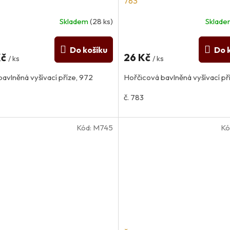
783
Skladem
(28 ks)
Sklad
Do košíku
Do 
Kč
26 Kč
/ ks
/ ks
bavlněná vyšívací příze, 972
Hořčicová bavlněná vyšívací př
č. 783
Kód:
M745
Kó