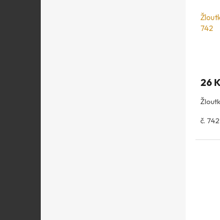
Žlout
742
26 
Žloutk
č. 742