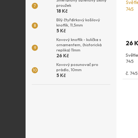
Světle
proužek
745
18 Kč
Bílý čtyřdírkový košilový
knoflík, 11,5mm
5 Kč
Kovový knoflík - kulička s
26 
ornamentem, (historická
replika) 11mm
Světle
26 Kč
745
Kovový posunovač pro
prádlo, 10mm
č. 745
5 Kč