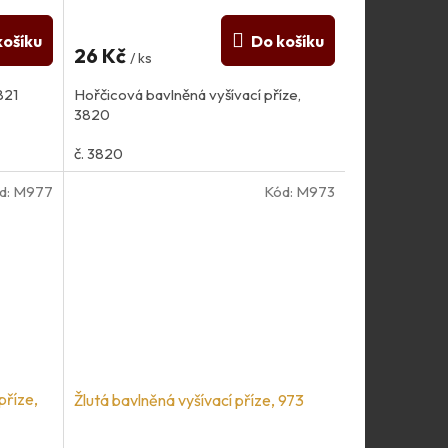
košíku
Do košíku
26 Kč
/ ks
821
Hořčicová bavlněná vyšívací příze,
3820
č. 3820
d:
M977
Kód:
M973
příze,
Žlutá bavlněná vyšívací příze, 973