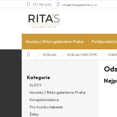
Přejít
777 757 670
rita@ritasgalantery.cz
na
obsah
Novinky | Rita’s galanterie Praha
Potahování kn
Domů
Vyšívaní
Vyšívací nitě DMC
Odstí
P
Ods
o
Přeskočit
s
Kategorie
kategorie
Nejp
t
SLEVY
r
Novinky | Rita’s galanterie Praha
a
n
Korejská kolekce
n
Pro tvorbu kabelek
í
Šátky