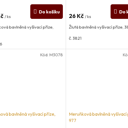
Do košíku
Do 
Kč
26 Kč
/ ks
/ ks
cová bavlněná vyšívací příze,
Žlutá bavlněná vyšívací příze, 3
č. 3821
26
Kód:
M3078
Kó
nová bavlněná vyšívací příze,
Meruňková bavlněná vyšívací 
977