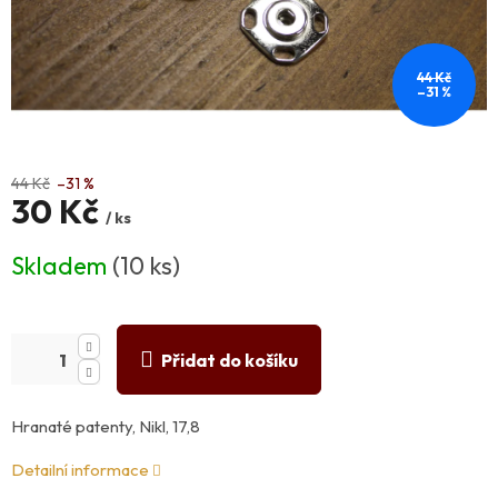
44 Kč
–31 %
44 Kč
–31 %
30 Kč
/ ks
Měrná
Skladem
(10 ks)
cena:
Přidat do košíku
Hranaté patenty, Nikl, 17,8
Detailní informace