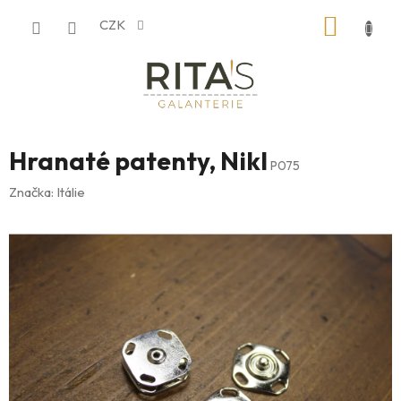
Přejít
NÁKUP
CZK
na
obsah
KOŠÍK
Hranaté patenty, Nikl
P075
Značka:
Itálie