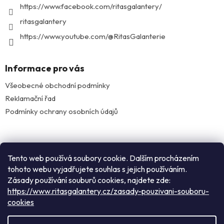
https://www.facebook.com/ritasgalantery/
ritasgalantery
https://www.youtube.com/@RitasGalanterie
Informace pro vás
Všeobecné obchodní podmínky
Reklamační řad
Podmínky ochrany osobních údajů
Facebook
Tento web používá soubory cookie. Dalším procházením
tohoto webu vyjadřujete souhlas s jejich používáním.
Zásady používání souburů cookies, najdete zde:
Instagram
https://www.ritasgalantery.cz/zasady-pouzivani-souboru-
cookies
Vytvořil Shoptet