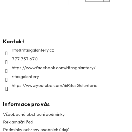
Z
á
p
Kontakt
a
t
rita
@
ritasgalantery.cz
í
777 757 670
https://www.facebook.com/ritasgalantery/
ritasgalantery
https://www.youtube.com/@RitasGalanterie
Informace pro vás
Všeobecné obchodní podmínky
Reklamační řad
Podmínky ochrany osobních údajů