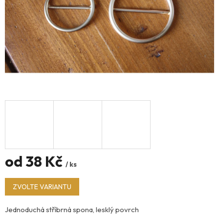
od
38 Kč
/ ks
Měrná
ZVOLTE VARIANTU
cena:
Jednoduchá stříbrná spona, lesklý povrch