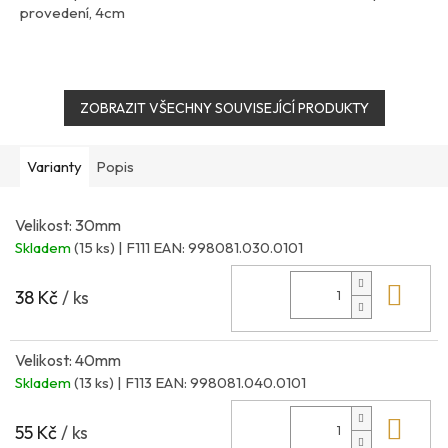
provedení, 4cm
ZOBRAZIT VŠECHNY SOUVISEJÍCÍ PRODUKTY
Varianty
Popis
Velikost: 30mm
Skladem
(15 ks)
| F111
EAN:
998081.030.0101
Do 
38 Kč
/ ks
Velikost: 40mm
Skladem
(13 ks)
| F113
EAN:
998081.040.0101
Do 
55 Kč
/ ks