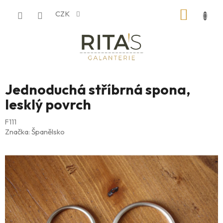
Přejít
NÁKUP
CZK
na
obsah
KOŠÍK
Jednoduchá stříbrná spona,
lesklý povrch
F111
Značka:
Španělsko