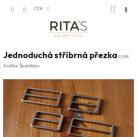
Přejít
NÁKUP
CZK
na
obsah
KOŠÍK
Jednoduchá stříbrná přezka
F098
Značka:
Španělsko