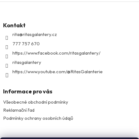
Z
á
p
Kontakt
a
t
rita
@
ritasgalantery.cz
í
777 757 670
https://www.facebook.com/ritasgalantery/
ritasgalantery
https://www.youtube.com/@RitasGalanterie
Informace pro vás
Všeobecné obchodní podmínky
Reklamační řad
Podmínky ochrany osobních údajů