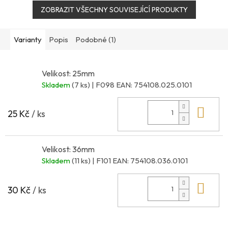
ZOBRAZIT VŠECHNY SOUVISEJÍCÍ PRODUKTY
Varianty
Popis
Podobné (1)
Velikost: 25mm
Skladem
(7 ks)
| F098
EAN:
754108.025.0101
Do 
25 Kč
/ ks
Velikost: 36mm
Skladem
(11 ks)
| F101
EAN:
754108.036.0101
Do 
30 Kč
/ ks