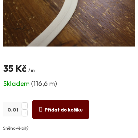
35 Kč
/ m
Měrná
Skladem
(116,6 m)
cena:
Přidat do košíku
Sněhově bílý