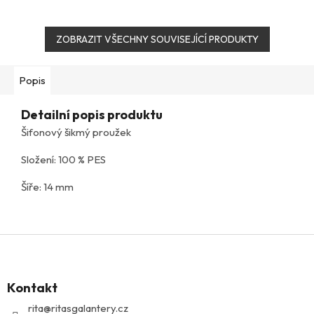
ZOBRAZIT VŠECHNY SOUVISEJÍCÍ PRODUKTY
Popis
Detailní popis produktu
Šifonový šikmý proužek
Složení: 100 % PES
Šíře: 14 mm
Z
á
p
Kontakt
a
t
rita
@
ritasgalantery.cz