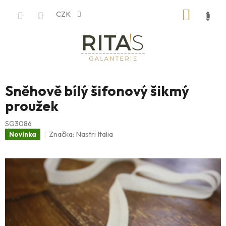
Přejít
NÁKUP
CZK
na
obsah
KOŠÍK
Sněhově bílý šifonový šikmý
proužek
SG3086
Značka:
Nastri Italia
Novinka