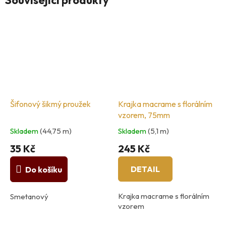
Související produkty
Šifonový šikmý proužek
Krajka macrame s florálním
vzorem, 75mm
Skladem
(44,75 m)
Skladem
(5,1 m)
35 Kč
245 Kč
DETAIL
Do košíku
Krajka macrame s florálním
Smetanový
vzorem