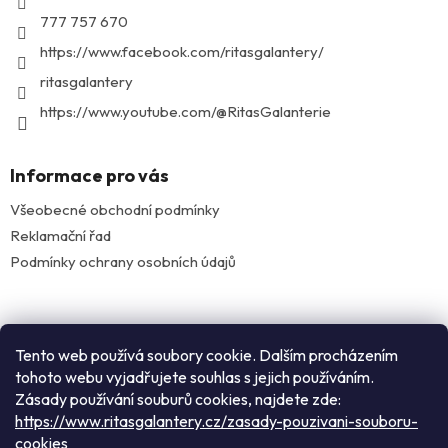
í
777 757 670
https://www.facebook.com/ritasgalantery/
ritasgalantery
https://www.youtube.com/@RitasGalanterie
Informace pro vás
Všeobecné obchodní podmínky
Reklamační řad
Podmínky ochrany osobních údajů
Facebook
Tento web používá soubory cookie. Dalším procházením
tohoto webu vyjadřujete souhlas s jejich používáním.
Zásady používání souburů cookies, najdete zde:
Instagram
https://www.ritasgalantery.cz/zasady-pouzivani-souboru-
cookies