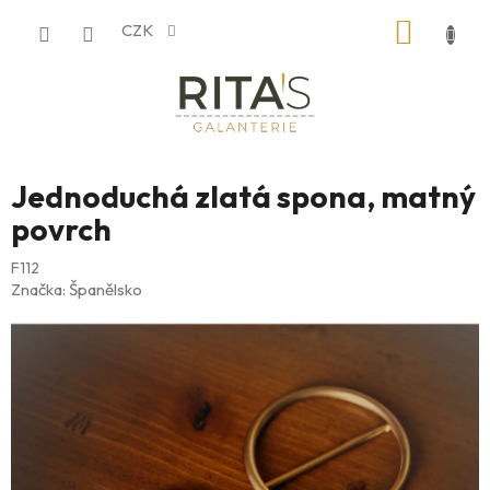
Přejít
NÁKUP
CZK
na
obsah
KOŠÍK
Jednoduchá zlatá spona, matný
povrch
F112
Značka:
Španělsko