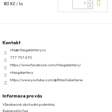
Do 
80 Kč
/ ks
Z
á
p
Kontakt
a
t
rita
@
ritasgalantery.cz
í
777 757 670
https://www.facebook.com/ritasgalantery/
ritasgalantery
https://www.youtube.com/@RitasGalanterie
Informace pro vás
Všeobecné obchodní podmínky
Reklamační řad