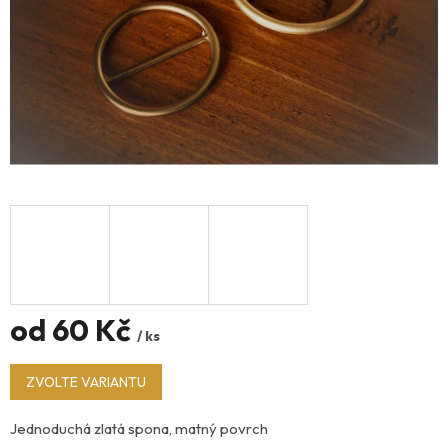
od
60 Kč
/ ks
Měrná
ZVOLTE VARIANTU
cena:
Jednoduchá zlatá spona, matný povrch