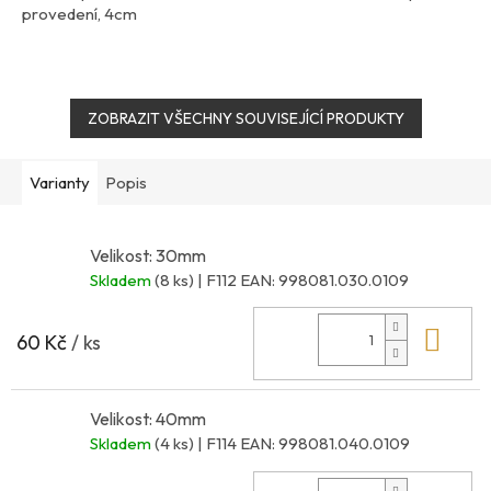
provedení, 4cm
ZOBRAZIT VŠECHNY SOUVISEJÍCÍ PRODUKTY
Varianty
Popis
Velikost: 30mm
Skladem
(8 ks)
| F112
EAN:
998081.030.0109
Do 
60 Kč
/ ks
Velikost: 40mm
Skladem
(4 ks)
| F114
EAN:
998081.040.0109