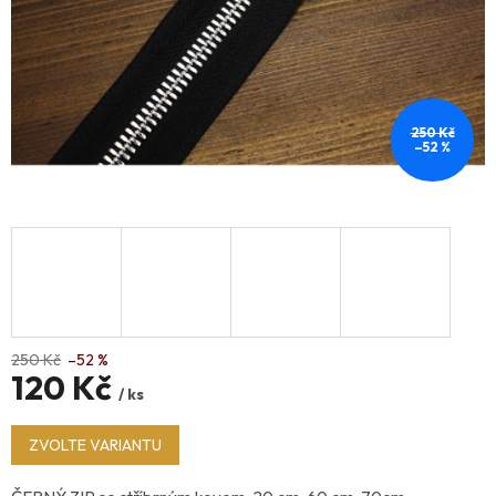
250 Kč
–52 %
250 Kč
–52 %
120 Kč
/ ks
Měrná
ZVOLTE VARIANTU
cena: