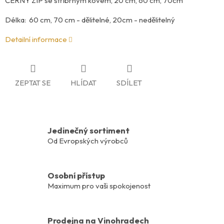
ČERNÝ ZIP se stříbrným kovem, 20 cm, 60 cm, 70cm
Délka: 60 cm, 70 cm - dělitelné, 20cm - nedělitelný
Detailní informace
ZEPTAT SE
HLÍDAT
SDÍLET
Jedinečný sortiment
Od Evropských výrobců
Osobní přístup
Maximum pro vaši spokojenost
Prodejna na Vinohradech