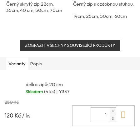
Černý skrytý zip 22cm,
Černý zip s ozdobnou stuhou,
35cm, 40 cm, 50cm, 70cm
14cm, 25cm, 50cm, 60cm
ZOBRAZIT VŠECHNY SOUVISEJÍCÍ PRODUKTY
Varianty
Popis
delka zipů: 20 cm
Skladem
(4 ks)
| Y337
250 Kč
Do 
120 Kč
/ ks