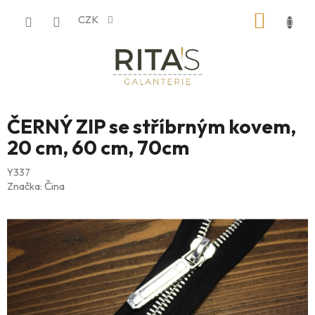
Přejít
NÁKUP
CZK
na
obsah
KOŠÍK
ČERNÝ ZIP se stříbrným kovem,
20 cm, 60 cm, 70cm
Y337
Značka:
Čina