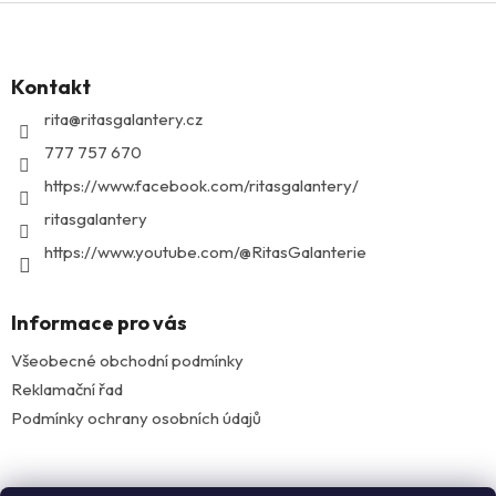
Z
á
p
Kontakt
a
t
rita
@
ritasgalantery.cz
í
777 757 670
https://www.facebook.com/ritasgalantery/
ritasgalantery
https://www.youtube.com/@RitasGalanterie
Informace pro vás
Všeobecné obchodní podmínky
Reklamační řad
Podmínky ochrany osobních údajů