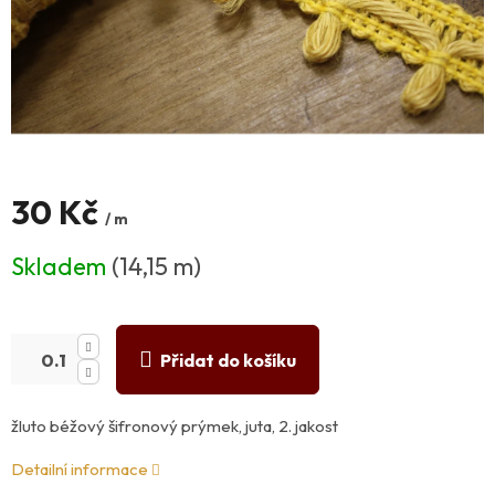
30 Kč
/ m
Měrná
Skladem
(14,15 m)
cena:
Přidat do košíku
žluto béžový šifronový prýmek, juta, 2. jakost
Detailní informace