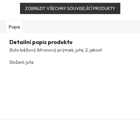
ZOBRAZIT VŠECHNY SOUVISEJÍCÍ PRODUKTY
Popis
Detailní popis produktu
žluto béžový šifronový prýmek, juta, 2. jakost
Složení: juta
Z
á
p