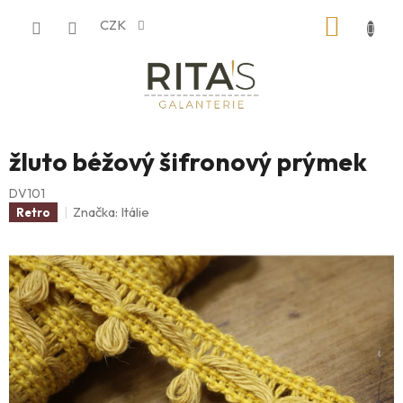
Přejít
NÁKUP
CZK
na
obsah
KOŠÍK
žluto béžový šifronový prýmek
DV101
Značka:
Itálie
Retro