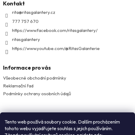
Kontakt
a
t
rita
@
ritasgalantery.cz
í
777 757 670
https://www.facebook.com/ritasgalantery/
ritasgalantery
https://www.youtube.com/@RitasGalanterie
Informace pro vás
Všeobecné obchodní podmínky
Reklamační řad
Podmínky ochrany osobních údajů
Facebook
Tento web používá soubory cookie. Dalším procházením
tohoto webu vyjadřujete souhlas s jejich používáním.